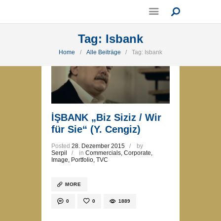
Tag: Isbank
Home
Alle Beiträge
Tag: Isbank
İŞBANK „Biz Siziz / Wir
für Sie“ (Y. Cengiz)
Posted
28. Dezember 2015
by
Serpil
in
Commercials
,
Corporate
,
Image
,
Portfolio
,
TVC
MORE
0
0
1889