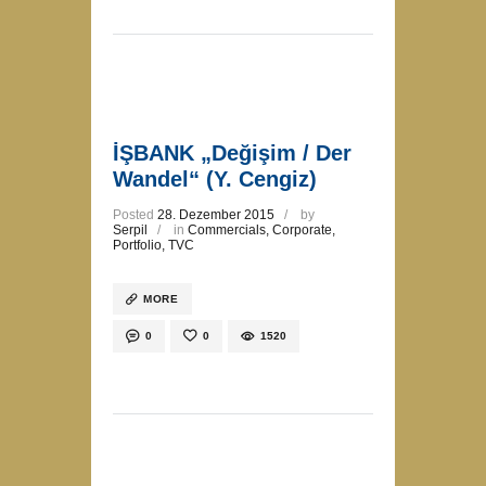
İŞBANK „Değişim / Der
Wandel“ (Y. Cengiz)
Posted
28. Dezember 2015
by
Serpil
in
Commercials
,
Corporate
,
Portfolio
,
TVC
MORE
0
0
1520