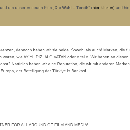
s rund um unseren neuen Film „
Die Wahl – Tercih
“ (
hier klicken
) und hi
renzen, dennoch haben wir sie beide. Sowohl als auch! Marken, die fü
n waren, wie AY YILDIZ, ALO VATAN oder o.tel.o. Wir haben an diesen
nst? Natürlich haben wir eine Reputation, die wir mit anderen Marken
uropa, der Beteiligung der Türkiye Is Bankasi.
TNER FOR ALL AROUND OF FILM AND MEDIA!