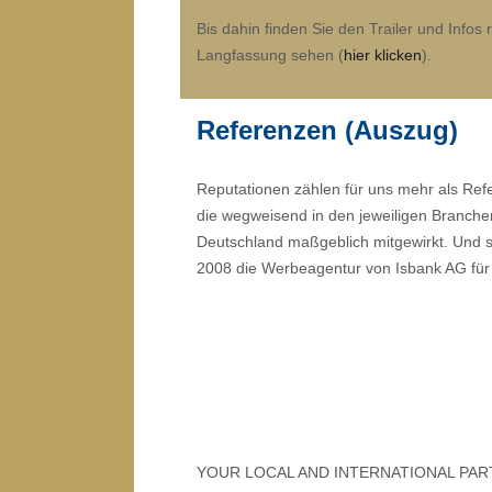
Bis dahin finden Sie den Trailer und Info
Langfassung sehen (
hier klicken
).
Referenzen (
Auszug)
Reputationen zählen für uns mehr als Refe
die wegweisend in den jeweiligen Branche
Deutschland maßgeblich mitgewirkt. Und so
2008 die Werbeagentur von Isbank AG für E
YOUR LOCAL AND INTERNATIONAL PAR